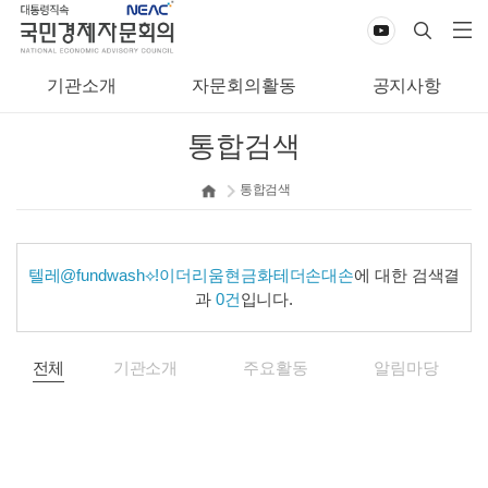
기관소개
자문회의활동
공지사항
통합검색
통합검색
텔레@fundwash⟡ǃ이더리움현금화테더손대손
에 대한 검색결
과
0건
입니다.
전체
기관소개
주요활동
알림마당