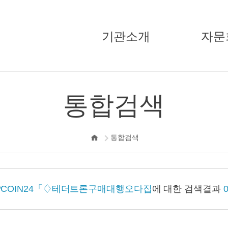
기관소개
자문
국민경제자문회의
주요활
통합검색
부의장
기고/
자문위원
통합검색
정책자문단
지원단
오시는길
PCOIN24「♢테더트론구매대행오다집
에 대한 검색결과