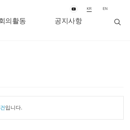
KR
EN
회의활동
공지사항
동
보도자료/공지
인터뷰/정책리포트
0건
입니다.