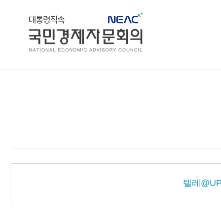
홈
텔레@U