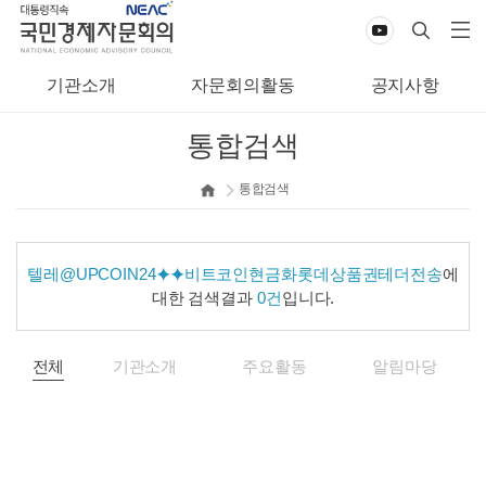
기관소개
자문회의활동
공지사항
통합검색
통합검색
텔레@UPCOIN24⯌⯌비트코인현금화롯데상품권테더전송
에
대한 검색결과
0건
입니다.
전체
기관소개
주요활동
알림마당