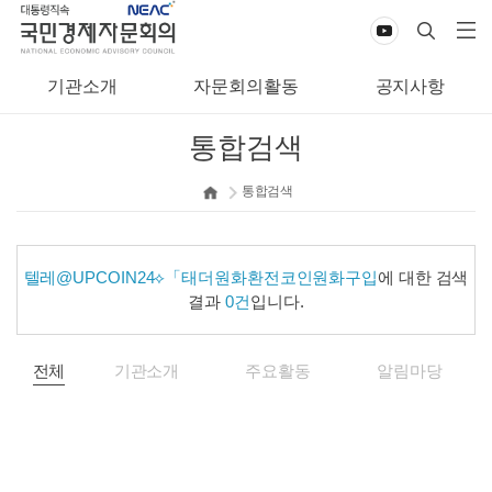
기관소개
자문회의활동
공지사항
통합검색
통합검색
텔레@UPCOIN24⟡「태더원화환전코인원화구입
에 대한 검색
결과
0건
입니다.
전체
기관소개
주요활동
알림마당