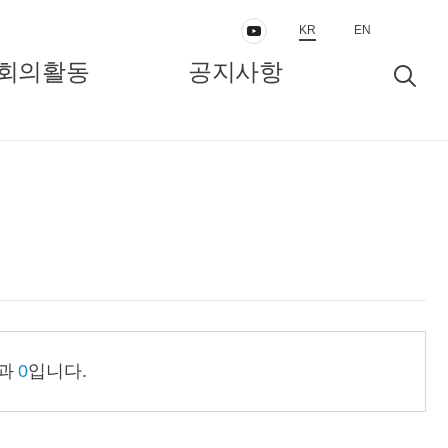
KR
EN
회의활동
공지사항
동
보도자료/공지
인터뷰/정책리포트
결과
0
입니다.