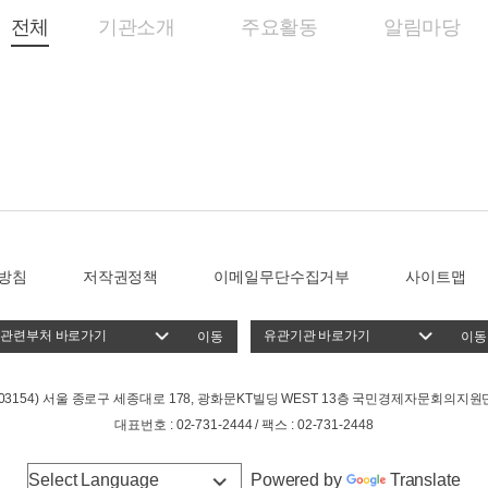
전체
기관소개
주요활동
알림마당
방침
저작권정책
이메일무단수집거부
사이트맵
이동
이동
(03154) 서울 종로구 세종대로 178, 광화문KT빌딩 WEST 13층 국민경제자문회의지원
대표번호 : 02-731-2444 / 팩스 : 02-731-2448
Powered by
Translate