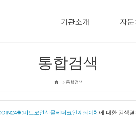
기관소개
자문
국민경제자문회의
주요활
통합검색
부의장
기고/
자문위원
통합검색
정책자문단
지원단
오시는길
COIN24✺:비트코인선물테더코인계좌이체
에 대한 검색