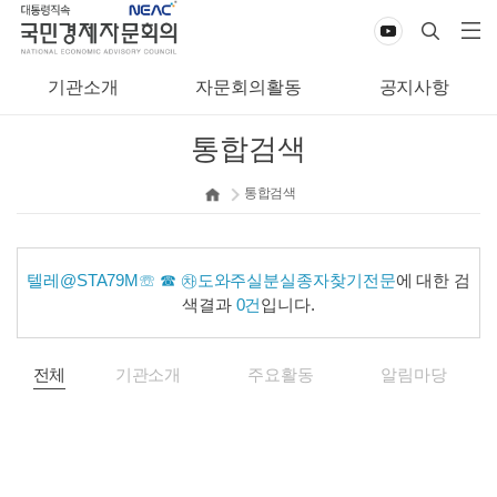
기관소개
자문회의활동
공지사항
통합검색
통합검색
텔레@STA79M☏ ☎ ㉷도와주실분실종자찾기전문
에 대한 검
색결과
0건
입니다.
전체
기관소개
주요활동
알림마당