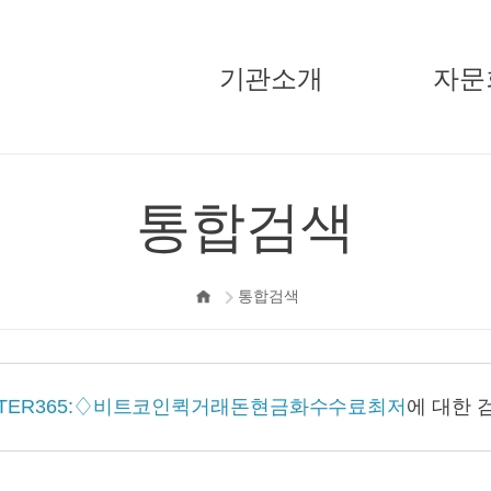
기관소개
자문
국민경제자문회의
주요활
통합검색
부의장
기고/
자문위원
통합검색
정책자문단
지원단
오시는길
ILTER365:♢비트코인퀵거래돈현금화수수료최저
에 대한