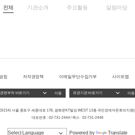
전체
기관소개
주요활동
알림마당
방침
저작권정책
이메일무단수집거부
사이트맵
이동
이동
(03154) 서울 종로구 세종대로 178, 광화문KT빌딩 WEST 13층 국민경제자문회의지원
대표번호 : 02-731-2444 / 팩스 : 02-731-2448
Powered by
Translate