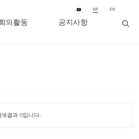
KR
EN
회의활동
공지사항
동
보도자료/공지
인터뷰/정책리포트
 검색결과
0
입니다.