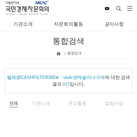
기관소개
자문회의활동
공지사항
통합검색
통합검색
텔레@CASHFILTER365⨳「usdc판매솔라나구매
에 대한 검색
결과
0건
입니다.
전체
기관소개
주요활동
알림마당