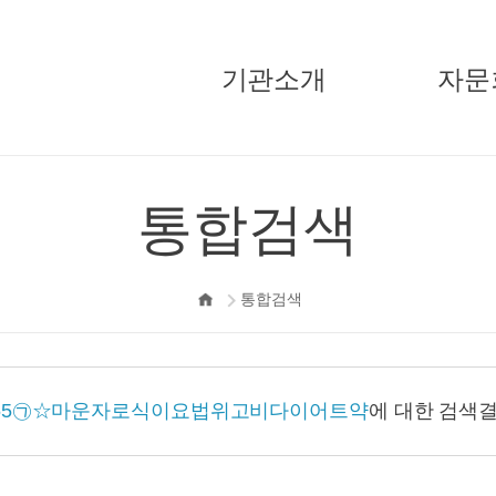
기관소개
자문
국민경제자문회의
주요활
통합검색
부의장
기고/
자문위원
통합검색
정책자문단
지원단
오시는길
mc55㉠☆마운자로식이요법위고비다이어트약
에 대한 검색