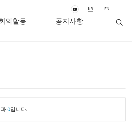
KR
EN
회의활동
공지사항
동
보도자료/공지
인터뷰/정책리포트
결과
0
입니다.