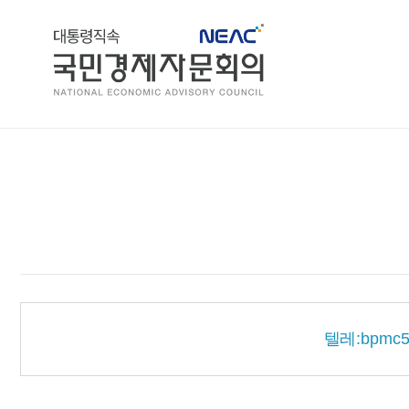
홈
텔레:bp