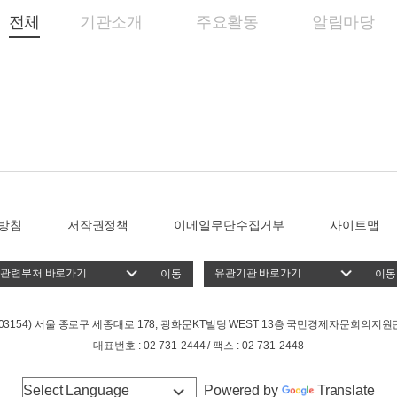
전체
기관소개
주요활동
알림마당
방침
저작권정책
이메일무단수집거부
사이트맵
이동
이동
(03154) 서울 종로구 세종대로 178, 광화문KT빌딩 WEST 13층 국민경제자문회의지원
대표번호 : 02-731-2444 / 팩스 : 02-731-2448
Powered by
Translate