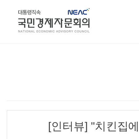
-이데일리-">
홈
[인터뷰] "치킨집에