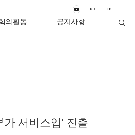
KR
EN
회의활동
공지사항
동
보도자료/공지
인터뷰/정책리포트
고부가 서비스업' 진출