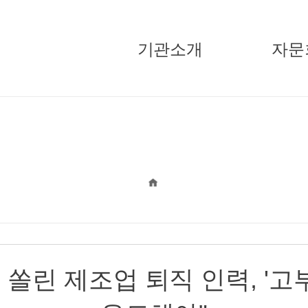
기관소개
자문
국민경제자문회의
주요활
부의장
기고/
자문위원
정책자문단
지원단
오시는길
 쏠린 제조업 퇴직 인력, '