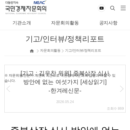
기관소개
자문회의활동
공지사항
기고/인터뷰/정책리포트
자문회의활동
기고/인터뷰/정책리포트
[기고 : 김우찬 위원] 중복상장 심사
※ 자문위원/전문가 개인의 의견으로 국민경제자문회의 입장과 다를 수 있
습니다.
방안에 없는 여섯가지 [세상읽기]
-한겨레신문-
2026.05.24
조회수
869