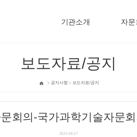
기관소개
자문
국민경제자문회의
주요활
보도자료/공지
부의장
기고/
자문위원
공지사항
보도자료/공지
정책자문단
지원단
오시는길
자문회의-국가과학기술자문회
2024.08.27